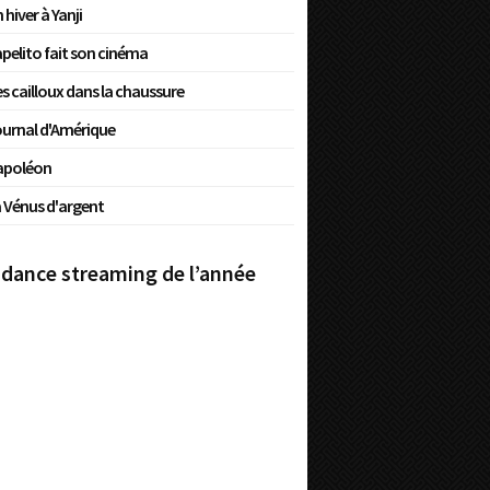
 hiver à Yanji
pelito fait son cinéma
s cailloux dans la chaussure
urnal d'Amérique
apoléon
 Vénus d'argent
dance streaming de l’année