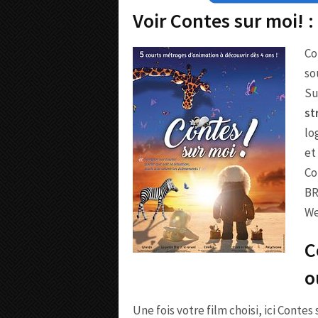
Voir Contes sur moi! 
Co
so
Su
st
lo
et
Co
BR
We
C
o
Une fois votre film choisi, ici Contes