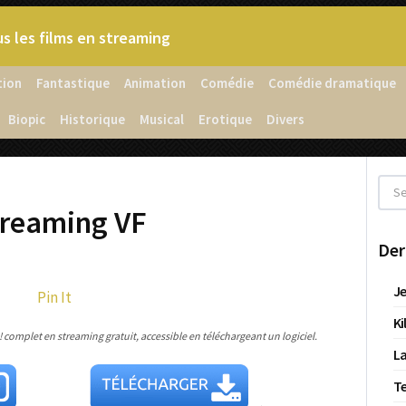
s les films en streaming
tion
Fantastique
Animation
Comédie
Comédie dramatique
Biopic
Historique
Musical
Erotique
Divers
treaming VF
Der
Je
Pin It
Ki
complet en streaming gratuit, accessible en téléchargeant un logiciel.
La
T