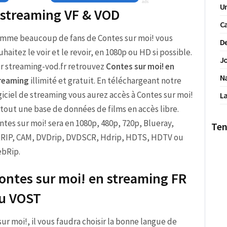
Un
: streaming VF & VOD
Ca
mme beaucoup de fans de Contes sur moi! vous
De
uhaitez le voir et le revoir, en 1080p ou HD si possible.
Jo
r streaming-vod.fr retrouvez
Contes sur moi! en
N
reaming
illimité et gratuit. En téléchargeant notre
giciel de streaming vous aurez accès à Contes sur moi!
La
 tout une base de données de films en accès libre.
ntes sur moi! sera en 1080p, 480p, 720p, Blueray,
Ten
RIP, CAM, DVDrip, DVDSCR, Hdrip, HDTS, HDTV ou
bRip.
ontes sur moi! en streaming FR
u VOST
 sur moi!, il vous faudra choisir la bonne langue de