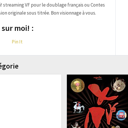
i! streaming VF pour le doublage français ou Contes
on originale sous titrée. Bon visionnage à vous.
sur moi! :
Pin It
égorie