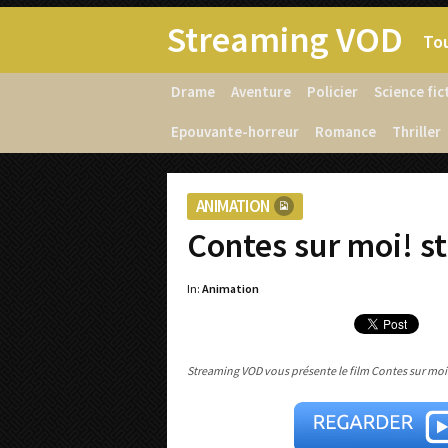
Streaming VOD
Tou
Drame
Aventure
Policier
Science fic
Epouvante-horreur
Romance
Thriller
ANIMATION
Contes sur moi! s
In:
Animation
Streaming VOD vous présente le film Contes sur moi! 