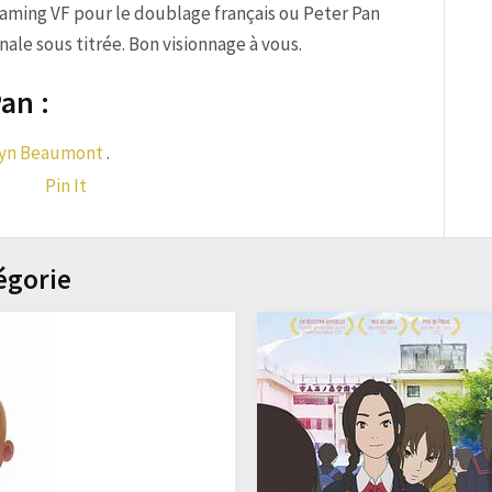
eaming VF pour le doublage français ou Peter Pan
ale sous titrée. Bon visionnage à vous.
an :
ryn Beaumont
.
Pin It
égorie