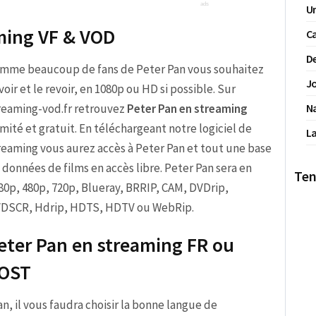
Un
aming VF & VOD
Ca
De
mme beaucoup de fans de Peter Pan vous souhaitez
Jo
 voir et le revoir, en 1080p ou HD si possible. Sur
reaming-vod.fr retrouvez
Peter Pan en streaming
N
limité et gratuit. En téléchargeant notre logiciel de
La
reaming vous aurez accès à Peter Pan et tout une base
 données de films en accès libre. Peter Pan sera en
Ten
80p, 480p, 720p, Blueray, BRRIP, CAM, DVDrip,
DSCR, Hdrip, HDTS, HDTV ou WebRip.
eter Pan en streaming FR ou
OST
Pan, il vous faudra choisir la bonne langue de