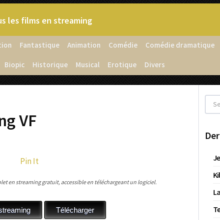
s les films en streaming
tion
Fantastique
Animation
Comédie
Comédie dramatique
Biopic
Historique
Musical
Erotique
Divers
ng VF
Der
Je
Pin It
Ki
t en streaming gratuit, accessible en téléchargeant un logiciel.
La
T