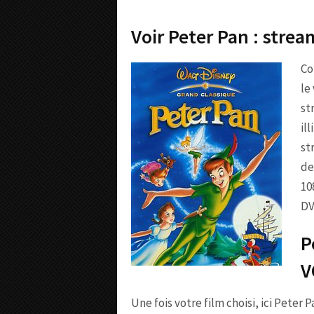
Voir Peter Pan : stre
Co
le
st
il
st
de
10
DV
P
V
Une fois votre film choisi, ici Peter 