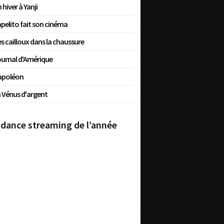
 hiver à Yanji
pelito fait son cinéma
s cailloux dans la chaussure
urnal d'Amérique
apoléon
 Vénus d'argent
dance streaming de l’année