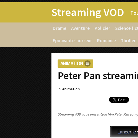
Streaming VOD
Tou
Drame
Aventure
Policier
Science fic
Epouvante-horreur
Romance
Thriller
ANIMATION
Peter Pan streami
In:
Animation
Streaming VOD vous présente le film Peter Pan comple