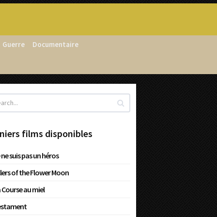
Guerre
Documentaire
niers films disponibles
 ne suis pas un héros
llers of the Flower Moon
 Course au miel
estament