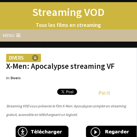
Streaming VOD
Tous les films en streaming
MENU
DIVERS
X-Men: Apocalypse streaming VF
In:
Divers
Pin It
Streaming VOD vous présente le film X-Men: Apocalypse complet en streaming
gratuit, accessible en téléchargeant un logiciel.