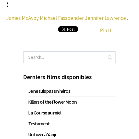
:
James McAvoy
Michael Fassbender
Jennifer Lawrence
.
Pin It
Derniers films disponibles
Je ne suis pas un héros
Killers of the Flower Moon
La Course au miel
Testament
Un hiver à Yanji