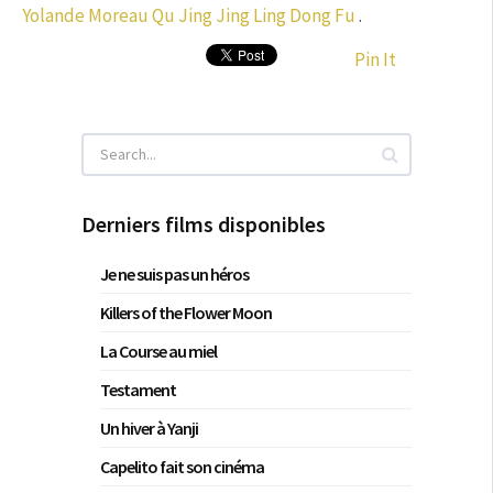
Yolande Moreau
Qu Jing Jing
Ling Dong Fu
.
Pin It
Derniers films disponibles
Je ne suis pas un héros
Killers of the Flower Moon
La Course au miel
Testament
Un hiver à Yanji
Capelito fait son cinéma