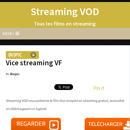
Streaming VOD
Tous les films en streaming
MENU
BIOPIC
Vice streaming VF
In:
Biopic
Pin It
Streaming VOD vous présente le film Vice complet en streaming gratuit, accessible
en téléchargeant un logiciel.