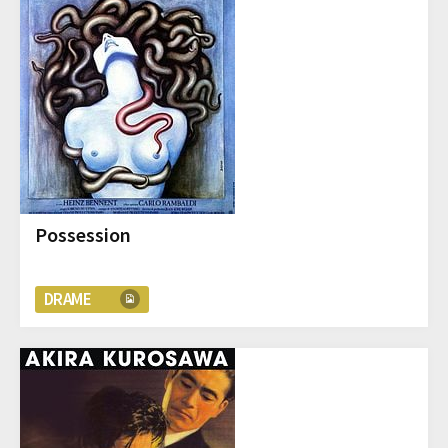
Possession
DRAME