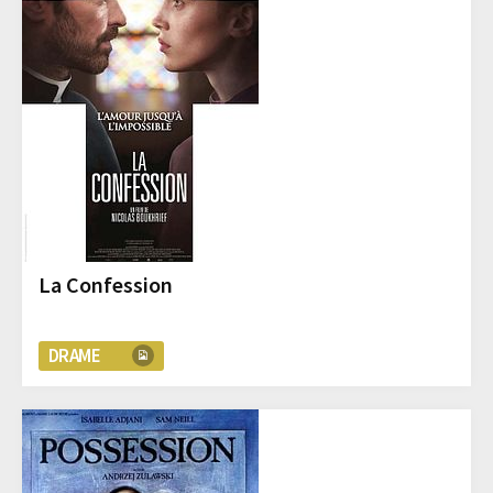
La Confession
DRAME