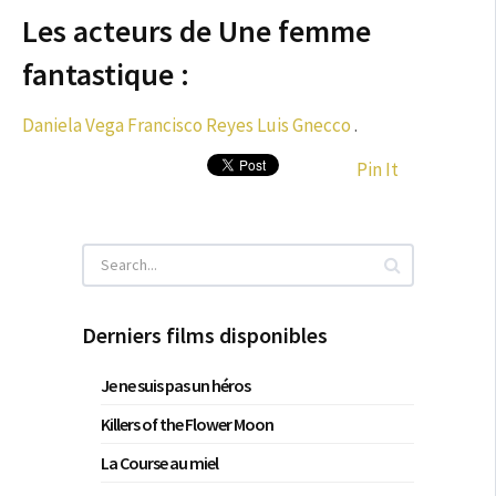
Les acteurs de Une femme
fantastique :
Daniela Vega
Francisco Reyes
Luis Gnecco
.
Pin It
Derniers films disponibles
Je ne suis pas un héros
Killers of the Flower Moon
La Course au miel