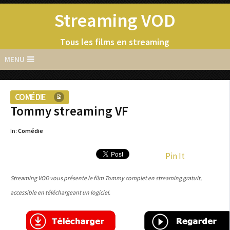
Streaming VOD
Tous les films en streaming
MENU
COMÉDIE
Tommy streaming VF
In:
Comédie
Pin It
Streaming VOD vous présente le film Tommy complet en streaming gratuit,
accessible en téléchargeant un logiciel.