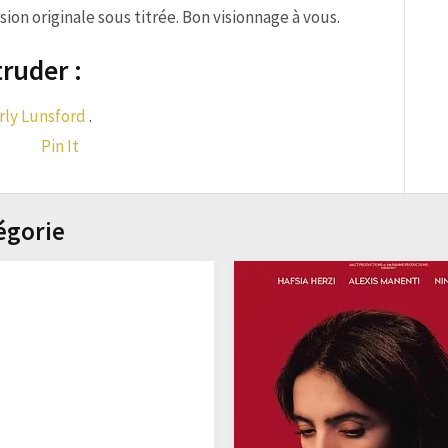
ion originale sous titrée. Bon visionnage à vous.
ruder :
rly Lunsford
.
Pin It
égorie