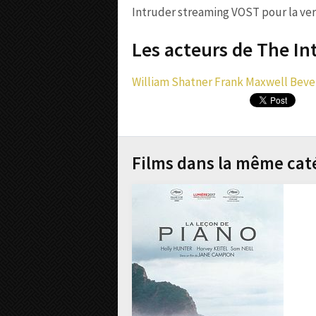
Intruder streaming VOST pour la vers
Les acteurs de The Int
William Shatner
Frank Maxwell
Beve
Films dans la même cat