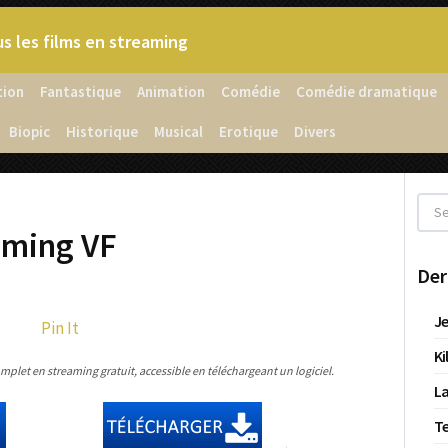
s les films en streaming
tion
Fantastique
Animation
Comédie
Comédie dramatique
Biopic
Historique
Musical
Erotique
Divers
aming VF
Der
Je
Pin It
Ki
plet en streaming gratuit, accessible en téléchargeant un logiciel.
La
T