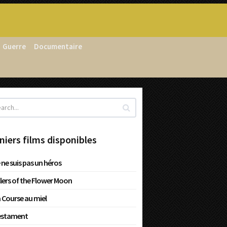
Guerre
Documentaire
niers films disponibles
 ne suis pas un héros
llers of the Flower Moon
 Course au miel
estament