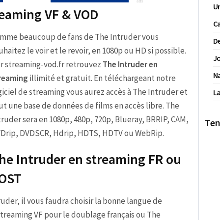
Un
treaming VF & VOD
Ca
mme beaucoup de fans de The Intruder vous
De
uhaitez le voir et le revoir, en 1080p ou HD si possible.
Jo
r streaming-vod.fr retrouvez
The Intruder en
N
reaming
illimité et gratuit. En téléchargeant notre
giciel de streaming vous aurez accès à The Intruder et
La
ut une base de données de films en accès libre. The
truder sera en 1080p, 480p, 720p, Blueray, BRRIP, CAM,
Ten
Drip, DVDSCR, Hdrip, HDTS, HDTV ou WebRip.
he Intruder en streaming FR ou
OST
truder, il vous faudra choisir la bonne langue de
 streaming VF pour le doublage français ou The