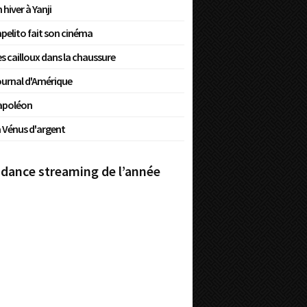
 hiver à Yanji
pelito fait son cinéma
s cailloux dans la chaussure
urnal d'Amérique
apoléon
 Vénus d'argent
dance streaming de l’année