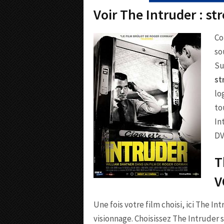
Voir The Intruder : s
Co
so
Su
st
lo
to
In
DV
T
V
Une fois votre film choisi, ici The In
visionnage. Choisissez The Intruder