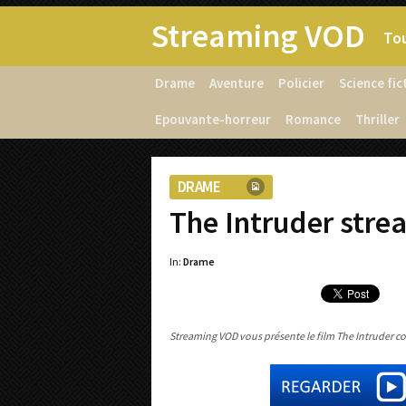
Streaming VOD
Tou
Drame
Aventure
Policier
Science fic
Epouvante-horreur
Romance
Thriller
DRAME
The Intruder stre
In:
Drame
Streaming VOD vous présente le film The Intruder com