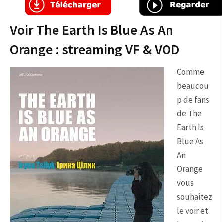
Voir The Earth Is Blue As An
Orange : streaming VF & VOD
Comme
beaucou
p de fans
de The
Earth Is
Blue As
An
Orange
vous
souhaitez
le voir et