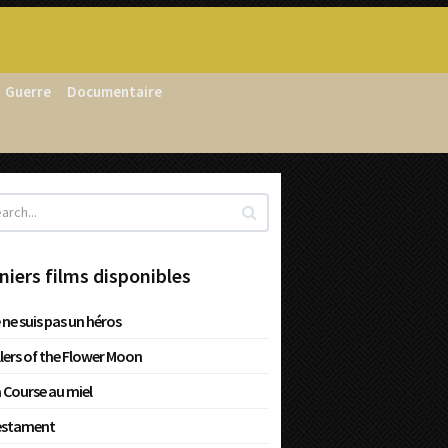
Guerre
Documentaire
niers films disponibles
 ne suis pas un héros
llers of the Flower Moon
 Course au miel
estament