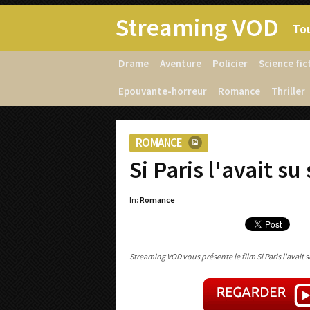
Streaming VOD
Tou
Drame
Aventure
Policier
Science fic
Epouvante-horreur
Romance
Thriller
ROMANCE
Si Paris l'avait s
In:
Romance
Streaming VOD vous présente le film Si Paris l'avait 