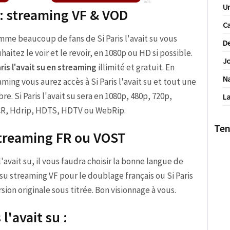
Un
u : streaming VF & VOD
Ca
me beaucoup de fans de Si Paris l'avait su vous
De
haitez le voir et le revoir, en 1080p ou HD si possible.
Jo
aris l'avait su en streaming
illimité et gratuit. En
N
ming vous aurez accès à Si Paris l'avait su et tout une
e. Si Paris l'avait su sera en 1080p, 480p, 720p,
La
CR, Hdrip, HDTS, HDTV ou WebRip.
Ten
 streaming FR ou VOST
s l'avait su, il vous faudra choisir la bonne langue de
t su streaming VF pour le doublage français ou Si Paris
sion originale sous titrée. Bon visionnage à vous.
 l'avait su :