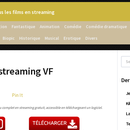
s les films en streaming
tion
Fantastique
Animation
Comédie
Comédie dramatique
Biopic
Historique
Musical
Erotique
Divers
u streaming VF
Der
Je
Pin It
Ki
su complet en streaming gratuit, accessible en téléchargeant un logiciel.
La
T