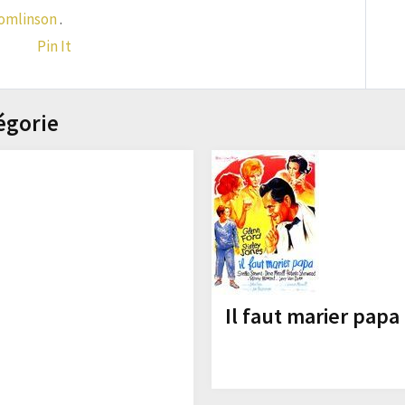
omlinson
.
Pin It
égorie
Il faut marier papa