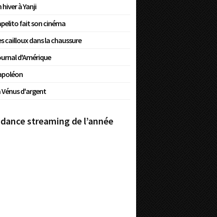
 hiver à Yanji
pelito fait son cinéma
s cailloux dans la chaussure
urnal d'Amérique
apoléon
 Vénus d'argent
dance streaming de l’année