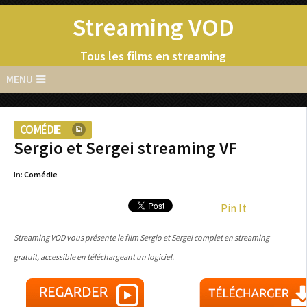
Streaming VOD
Tous les films en streaming
MENU
COMÉDIE
Sergio et Sergei streaming VF
In:
Comédie
Pin It
Streaming VOD vous présente le film Sergio et Sergei complet en streaming
gratuit, accessible en téléchargeant un logiciel.