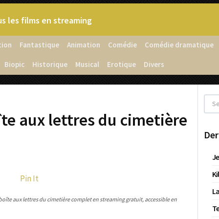
s les films en streaming
tion
Fantastique
Animation
Comédie
Comédie dramatique
Biopic
Historique
Musical
Erotique
Divers
îte aux lettres du cimetière
Der
Je
Ki
Pin It
La
boîte aux lettres du cimetière complet en streaming gratuit, accessible en
T