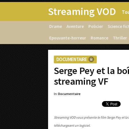
Streaming VOD
Tou
Drame
Aventure
Policier
Science fic
Epouvante-horreur
Romance
Thriller
DOCUMENTAIRE
Serge Pey et la bo
streaming VF
In:
Documentaire
Streaming VOD vous présente le film Serge Pey et la 
téléchargeant un logiciel.