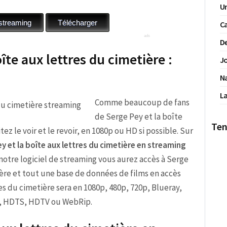
Un
Ca
De
îte aux lettres du cimetière :
Jo
N
La
Comme beaucoup de fans
de Serge Pey et la boîte
Ten
ez le voir et le revoir, en 1080p ou HD si possible. Sur
y et la boîte aux lettres du cimetière en streaming
 notre logiciel de streaming vous aurez accès à Serge
ière et tout une base de données de films en accès
res du cimetière sera en 1080p, 480p, 720p, Blueray,
p, HDTS, HDTV ou WebRip.