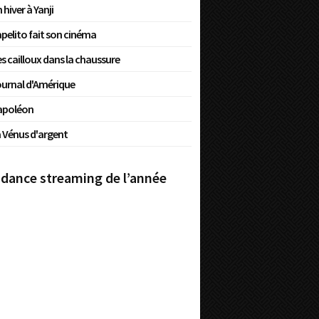
 hiver à Yanji
pelito fait son cinéma
s cailloux dans la chaussure
urnal d'Amérique
apoléon
 Vénus d'argent
dance streaming de l’année