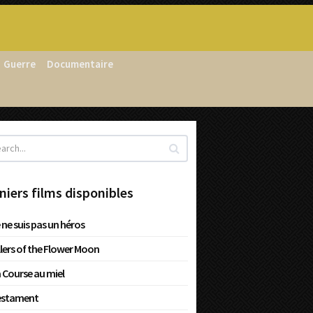
Guerre
Documentaire
niers films disponibles
 ne suis pas un héros
llers of the Flower Moon
 Course au miel
estament