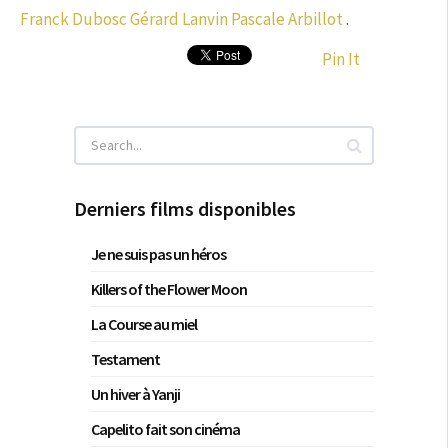
Franck Dubosc
Gérard Lanvin
Pascale Arbillot
.
Pin It
Derniers films disponibles
Je ne suis pas un héros
Killers of the Flower Moon
La Course au miel
Testament
Un hiver à Yanji
Capelito fait son cinéma