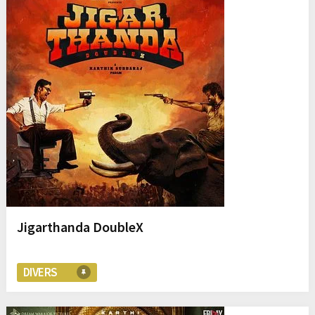
Jigarthanda DoubleX
DIVERS