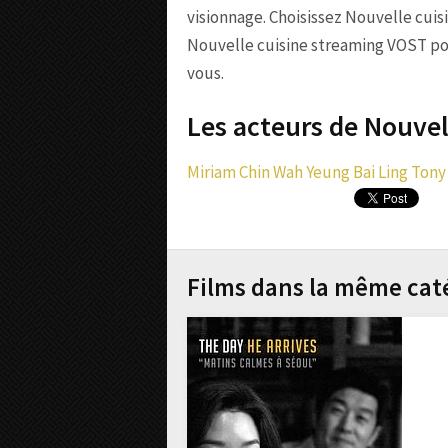
visionnage. Choisissez Nouvelle cuis
Nouvelle cuisine streaming VOST pour
vous.
Les acteurs de Nouvell
Miriam Chin Wah Yeung
Bai Ling
Tony
Films dans la même cat