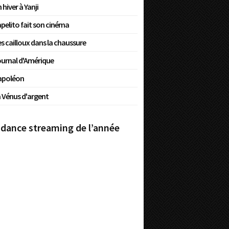
 hiver à Yanji
pelito fait son cinéma
s cailloux dans la chaussure
urnal d'Amérique
apoléon
 Vénus d'argent
dance streaming de l’année