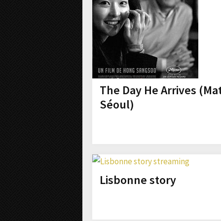
The Day He Arrives (Ma
Séoul)
Lisbonne story