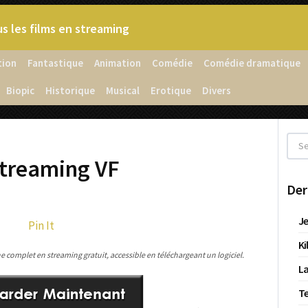
s les films en streaming
tion
Fantastique
Animation
Comédie
Comédie dramatique
Biopic
Historique
Musical
Erotique
Divers
streaming VF
Der
Je
Pin It
Ki
 complet en streaming gratuit, accessible en téléchargeant un logiciel.
La
T