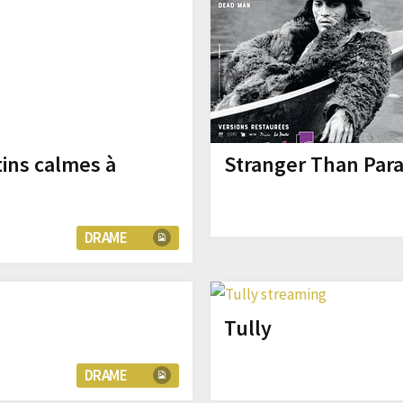
tins calmes à
Stranger Than Para
DRAME
Tully
DRAME