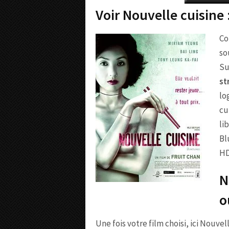
Voir Nouvelle cuisine
Co
so
Su
st
lo
cu
li
Bl
HD
N
o
Une fois votre film choisi, ici Nouvel