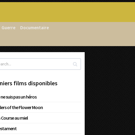
Guerre
Documentaire
niers films disponibles
 ne suis pas un héros
llers of the Flower Moon
 Course au miel
estament