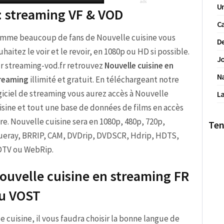
Un
 : streaming VF & VOD
Ca
mme beaucoup de fans de Nouvelle cuisine vous
De
uhaitez le voir et le revoir, en 1080p ou HD si possible.
Jo
r streaming-vod.fr retrouvez
Nouvelle cuisine en
N
reaming
illimité et gratuit. En téléchargeant notre
giciel de streaming vous aurez accès à Nouvelle
La
isine et tout une base de données de films en accès
bre. Nouvelle cuisine sera en 1080p, 480p, 720p,
Ten
ueray, BRRIP, CAM, DVDrip, DVDSCR, Hdrip, HDTS,
TV ou WebRip.
ouvelle cuisine en streaming FR
u VOST
le cuisine, il vous faudra choisir la bonne langue de