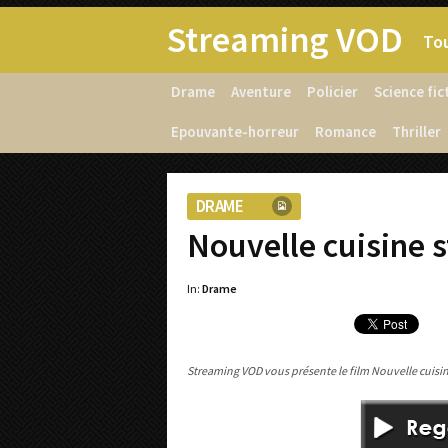
Streaming VOD
Tou
Drame
Aventure
Policier
Science fic
Epouvante-horreur
Romance
Thriller
DRAME
Nouvelle cuisine 
In:
Drame
Streaming VOD vous présente le film Nouvelle cuisine