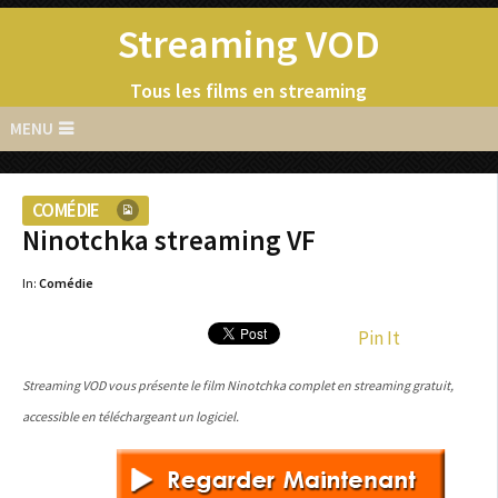
Streaming VOD
Tous les films en streaming
MENU
COMÉDIE
Ninotchka streaming VF
In:
Comédie
Pin It
Streaming VOD vous présente le film Ninotchka complet en streaming gratuit,
accessible en téléchargeant un logiciel.