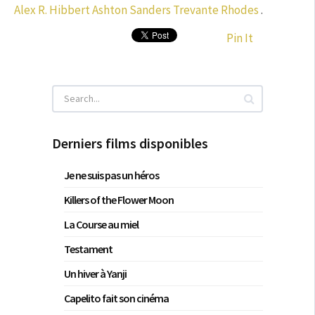
Alex R. Hibbert
Ashton Sanders
Trevante Rhodes
.
Pin It
Derniers films disponibles
Je ne suis pas un héros
Killers of the Flower Moon
La Course au miel
Testament
Un hiver à Yanji
Capelito fait son cinéma