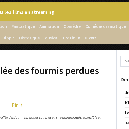
s les films en streaming
tion
Fantastique
Animation
Comédie
Comédie dramatique
Biopic
Historique
Musical
Erotique
Divers
llée des fourmis perdues
Der
Je
Ki
Pin It
La
vallée des fourmis perdues complet en streaming gratuit, accessible en
T