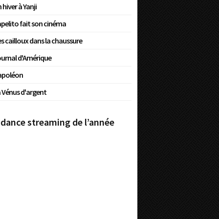
 hiver à Yanji
pelito fait son cinéma
s cailloux dans la chaussure
urnal d'Amérique
apoléon
 Vénus d'argent
dance streaming de l’année