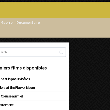
Guerre
Documentaire
niers films disponibles
 ne suis pas un héros
llers of the Flower Moon
 Course au miel
estament