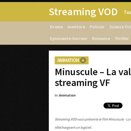
Streaming VOD
Tou
Drame
Aventure
Policier
Science fic
Epouvante-horreur
Romance
Thriller
ANIMATION
Minuscule – La va
streaming VF
In:
Animation
Streaming VOD vous présente le film Minuscule - La 
téléchargeant un logiciel.