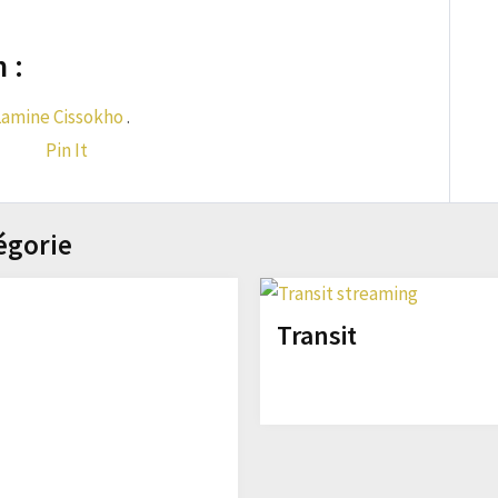
 :
Lamine Cissokho
.
Pin It
égorie
Transit