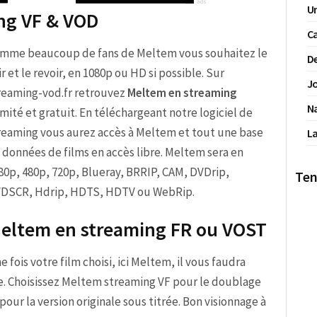
Un
ing VF & VOD
Ca
mme beaucoup de fans de Meltem vous souhaitez le
De
ir et le revoir, en 1080p ou HD si possible. Sur
Jo
reaming-vod.fr retrouvez
Meltem en streaming
N
limité et gratuit. En téléchargeant notre logiciel de
reaming vous aurez accès à Meltem et tout une base
La
 données de films en accès libre. Meltem sera en
80p, 480p, 720p, Blueray, BRRIP, CAM, DVDrip,
Ten
DSCR, Hdrip, HDTS, HDTV ou WebRip.
eltem en streaming FR ou VOST
e fois votre film choisi, ici Meltem, il vous faudra
ge. Choisissez Meltem streaming VF pour le doublage
ur la version originale sous titrée. Bon visionnage à