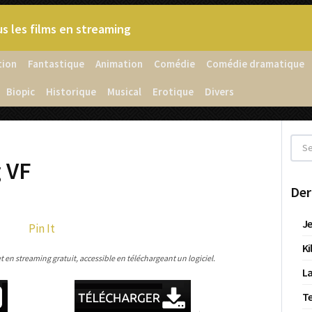
s les films en streaming
tion
Fantastique
Animation
Comédie
Comédie dramatique
Biopic
Historique
Musical
Erotique
Divers
 VF
Der
Je
Pin It
Ki
en streaming gratuit, accessible en téléchargeant un logiciel.
La
T