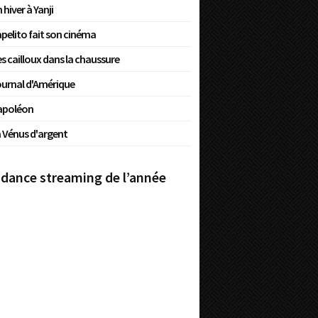
 hiver à Yanji
pelito fait son cinéma
s cailloux dans la chaussure
urnal d'Amérique
apoléon
 Vénus d'argent
dance streaming de l’année