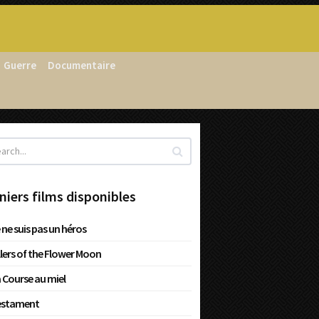
Guerre
Documentaire
niers films disponibles
 ne suis pas un héros
llers of the Flower Moon
 Course au miel
estament