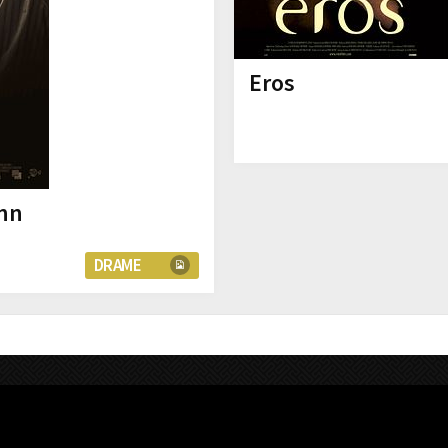
Eros
nn
DRAME