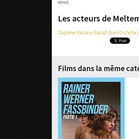
vous.
Les acteurs de Meltem
Daphne Patakia
Rabah Naït Oufella
Films dans la même cat