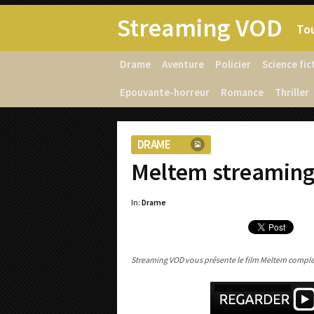
Streaming VOD
Tou
Drame
Aventure
Policier
Science fic
Epouvante-horreur
Romance
Thriller
DRAME
Meltem streaming
In:
Drame
Streaming VOD vous présente le film Meltem complet 