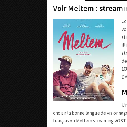
Voir Meltem : stream
Co
vo
st
il
st
de
10
DV
M
Un
choisir la bonne langue de visionna
français ou Meltem streaming VOST po