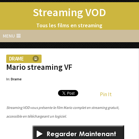
Streaming VOD
Tous les films en streaming
MENU
DRAME
Mario streaming VF
In:
Drame
Pin It
Streaming VOD vous présente le film Mario complet en streaming gratuit,
accessible en téléchargeant un logiciel.