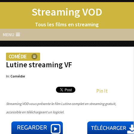
Streaming VOD
Tous les films en streaming
MENU
COMÉDIE
Lutine streaming VF
In:
Comédie
Pin It
Streaming VOD vous présente le film Lutine complet en streaming gratuit,
accessible en téléchargeant un logiciel.