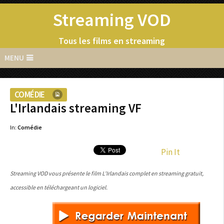
Streaming VOD
Tous les films en streaming
MENU
COMÉDIE
L'Irlandais streaming VF
In:
Comédie
Pin It
Streaming VOD vous présente le film L'Irlandais complet en streaming gratuit,
accessible en téléchargeant un logiciel.