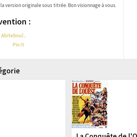
 version originale sous titrée. Bon visionnage à vous.
vention :
 Abiteboul
.
Pin It
égorie
La Conquête de l'