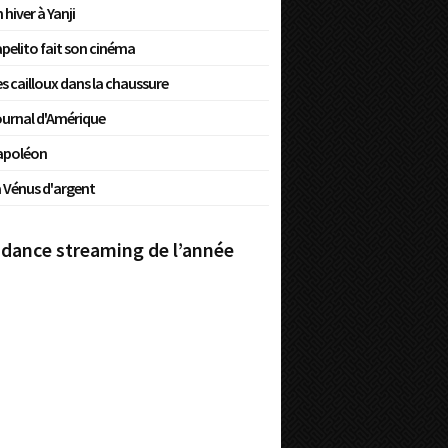
 hiver à Yanji
pelito fait son cinéma
s cailloux dans la chaussure
urnal d'Amérique
apoléon
 Vénus d'argent
dance streaming de l’année