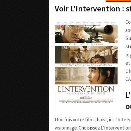
Voir L'Intervention :
Co
so
Su
st
lo
et
L'
CA
L
o
Une fois votre film choisi, ici L'Inte
visionnage. Choisissez L'Interventio