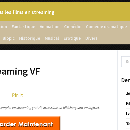
s les films en streaming
tion
Fantastique
Animation
Comédie
Comédie dramatique
Biopic
Historique
Musical
Erotique
Divers
reaming VF
Der
Je
Pin It
Ki
omplet en streaming gratuit, accessible en téléchargeant un logiciel.
La
T