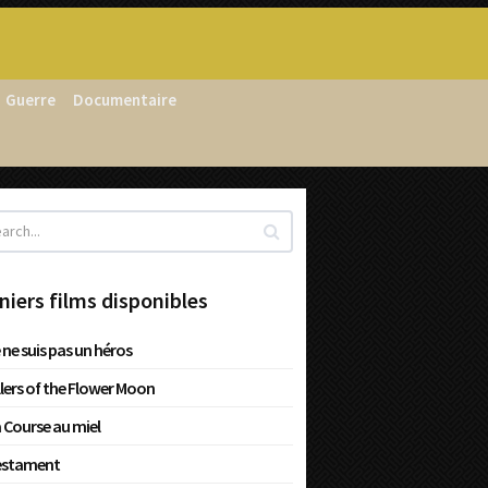
Guerre
Documentaire
niers films disponibles
 ne suis pas un héros
llers of the Flower Moon
 Course au miel
estament