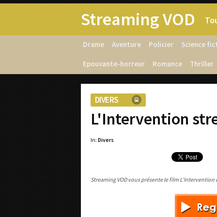
Streaming VOD
Tou
Drame
Aventure
Policier
Science fic
Epouvante-horreur
Romance
Thriller
DIVERS
L'Intervention st
In:
Divers
Streaming VOD vous présente le film L'Intervention c