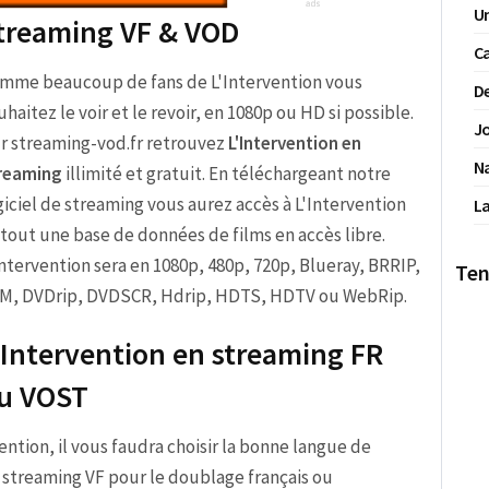
Un
 streaming VF & VOD
Ca
mme beaucoup de fans de L'Intervention vous
De
uhaitez le voir et le revoir, en 1080p ou HD si possible.
Jo
r streaming-vod.fr retrouvez
L'Intervention en
N
reaming
illimité et gratuit. En téléchargeant notre
giciel de streaming vous aurez accès à L'Intervention
La
 tout une base de données de films en accès libre.
Intervention sera en 1080p, 480p, 720p, Blueray, BRRIP,
Ten
M, DVDrip, DVDSCR, Hdrip, HDTS, HDTV ou WebRip.
'Intervention en streaming FR
u VOST
rvention, il vous faudra choisir la bonne langue de
n streaming VF pour le doublage français ou