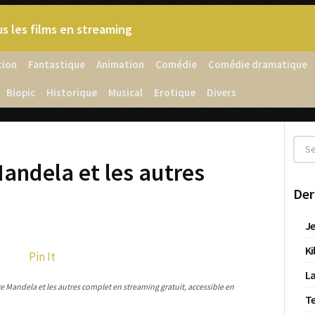
s les films en streaming
tion
Fantastique
Animation
Comédie
Comédie dramatique
Biopic
Historique
Musical
Erotique
Divers
Mandela et les autres
Der
Je
Ki
Pin It
La
e Mandela et les autres complet en streaming gratuit, accessible en
T