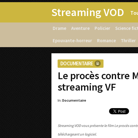
Streaming VOD
Tou
Drame
Aventure
Policier
Science fic
Epouvante-horreur
Romance
Thriller
DOCUMENTAIRE
Le procès contre 
streaming VF
In:
Documentaire
Streaming VOD vous présente le film Le procès contr
téléchargeant un logiciel.