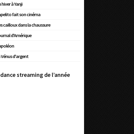
 hiver à Yanji
pelito fait son cinéma
s cailloux dans la chaussure
urnal d'Amérique
apoléon
 Vénus d'argent
dance streaming de l’année