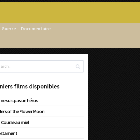
Guerre
Documentaire
niers films disponibles
 ne suis pas un héros
llers of the Flower Moon
 Course au miel
estament