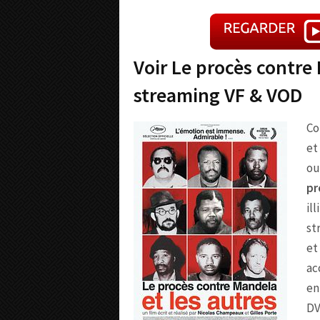
Voir Le procès contre 
streaming VF & VOD
Co
et
ou
pr
il
st
et
ac
en
DV