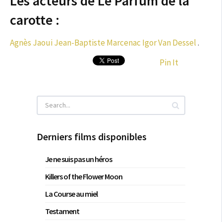
Les acteurs de Le Parfum de la
carotte :
Agnès Jaoui
Jean-Baptiste Marcenac
Igor Van Dessel
.
Pin It
Derniers films disponibles
Je ne suis pas un héros
Killers of the Flower Moon
La Course au miel
Testament