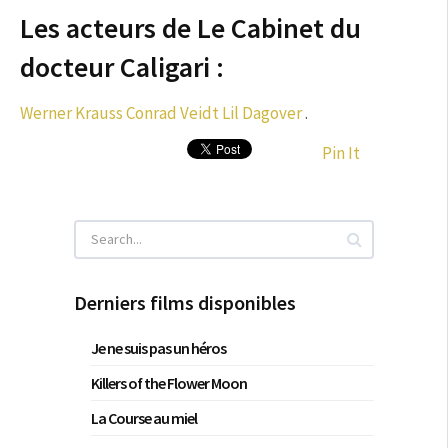
Les acteurs de Le Cabinet du
docteur Caligari :
Werner Krauss
Conrad Veidt
Lil Dagover
.
Pin It
Derniers films disponibles
Je ne suis pas un héros
Killers of the Flower Moon
La Course au miel