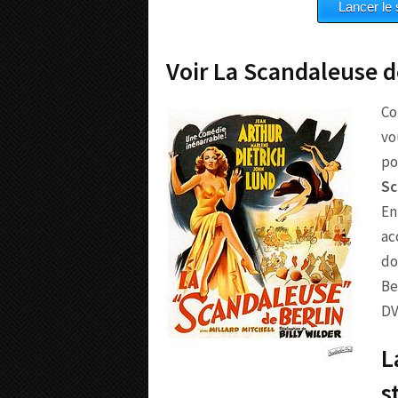
Voir La Scandaleuse d
Co
vo
po
Sc
En
ac
do
Be
DV
L
s