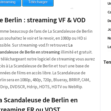
Un
Ca
e Berlin : streaming VF & VOD
De
Jo
mme beaucoup de fans de La Scandaleuse de Berlin
us souhaitez le voir et le revoir, en 1080p ou HD si
N
ssible. Sur streaming-vod.fr retrouvez
La
La
andaleuse de Berlin en streaming
illimité et gratuit.
 téléchargeant notre logiciel de streaming vous aurez
Ten
cès à La Scandaleuse de Berlin et tout une base de
nnées de films en accès libre. La Scandaleuse de
rlin sera en 1080p, 480p, 720p, Blueray, BRRIP, CAM,
Drip, DVDSCR, Hdrip, HDTS, HDTV ou WebRip.
a Scandaleuse de Berlin en
treaming FR ou VOST