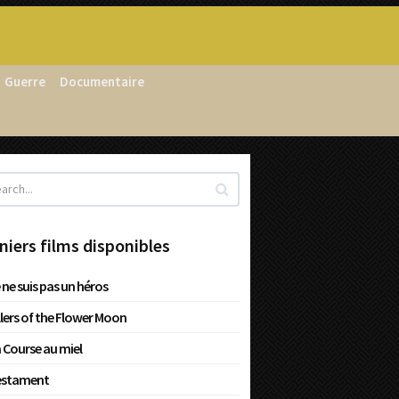
Guerre
Documentaire
niers films disponibles
 ne suis pas un héros
llers of the Flower Moon
 Course au miel
estament