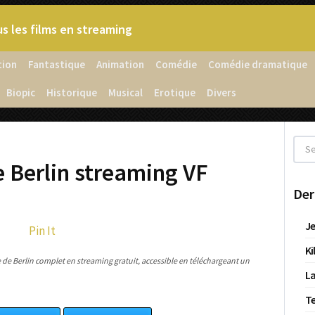
s les films en streaming
tion
Fantastique
Animation
Comédie
Comédie dramatique
Biopic
Historique
Musical
Erotique
Divers
 Berlin streaming VF
Der
Je
Pin It
Ki
de Berlin complet en streaming gratuit, accessible en téléchargeant un
La
T