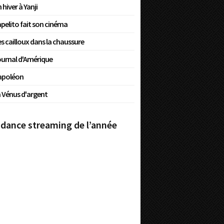
 hiver à Yanji
pelito fait son cinéma
s cailloux dans la chaussure
urnal d'Amérique
apoléon
 Vénus d'argent
dance streaming de l’année