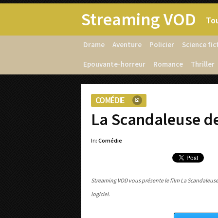
Streaming VOD
Tou
Drame
Aventure
Policier
Science fic
Epouvante-horreur
Romance
Thriller
COMÉDIE
La Scandaleuse de
In:
Comédie
Streaming VOD vous présente le film La Scandaleuse 
logiciel.