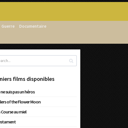
Guerre
Documentaire
niers films disponibles
 ne suis pas un héros
llers of the Flower Moon
 Course au miel
estament