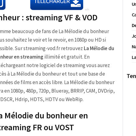
Un
Ca
nheur : streaming VF & VOD
De
mme beaucoup de fans de La Mélodie du bonheur
Jo
us souhaitez le voir et le revoir, en 1080p ou HD si
N
ssible. Sur streaming-vod.fr retrouvez
La Mélodie du
nheur en streaming
illimité et gratuit. En
La
léchargeant notre logiciel de streaming vous aurez
cès à La Mélodie du bonheur et tout une base de
Ten
nnées de films en accès libre. La Mélodie du bonheur
ra en 1080p, 480p, 720p, Blueray, BRRIP, CAM, DVDrip,
DSCR, Hdrip, HDTS, HDTV ou WebRip.
a Mélodie du bonheur en
treaming FR ou VOST