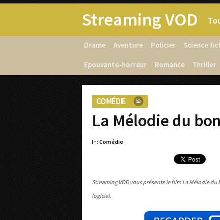
Streaming VOD
Tou
Drame
Aventure
Policier
Science fic
Epouvante-horreur
Romance
Thriller
COMÉDIE
La Mélodie du bo
In:
Comédie
Streaming VOD vous présente le film La Mélodie du 
logiciel.