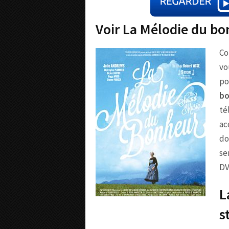
Voir La Mélodie du bo
Co
vo
po
bo
té
ac
do
se
DV
L
s