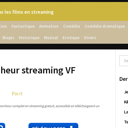
s les films en streaming
tion
Fantastique
Animation
Comédie
Comédie dramatique
Biopic
Historique
Musical
Erotique
Divers
nheur streaming VF
Der
Je
Pin It
Ki
bonheur complet en streaming gratuit, accessible en téléchargeant un
La
T