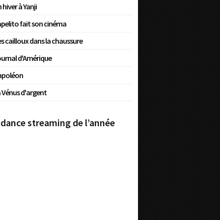
 hiver à Yanji
pelito fait son cinéma
s cailloux dans la chaussure
urnal d'Amérique
apoléon
 Vénus d'argent
dance streaming de l’année