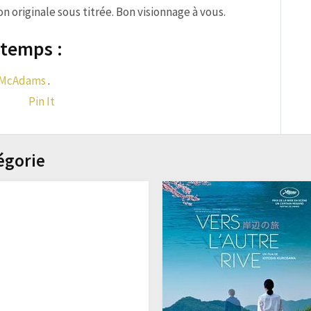
 originale sous titrée. Bon visionnage à vous.
 temps :
 McAdams
.
Pin It
égorie