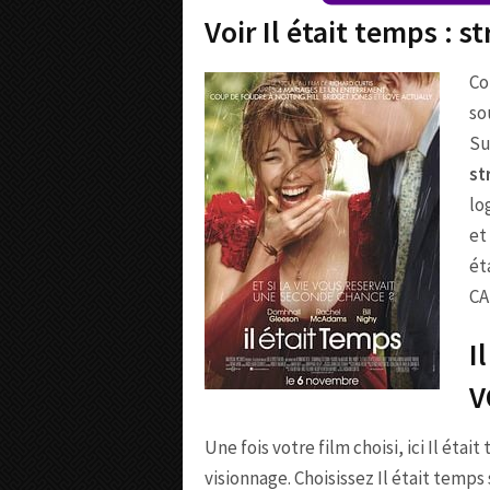
Voir Il était temps : 
Co
so
Su
st
lo
et
ét
CA
I
V
Une fois votre film choisi, ici Il éta
visionnage. Choisissez Il était temps