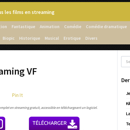
s les films en streaming
tion
Fantastique
Animation
Comédie
Comédie dramatique
Biopic
Historique
Musical
Erotique
Divers
eaming VF
Der
Je
Pin It
Ki
omplet en streaming gratuit, accessible en téléchargeant un logiciel.
La
T