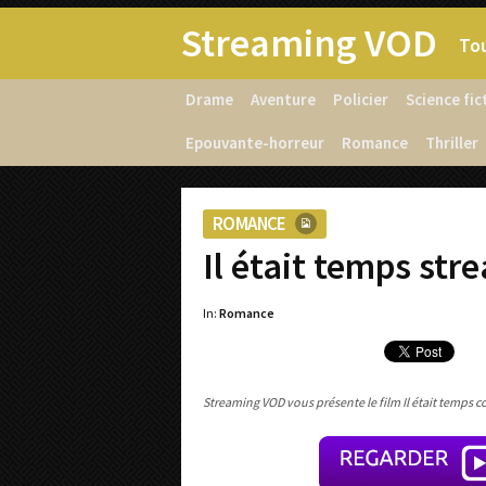
Streaming VOD
Tou
Drame
Aventure
Policier
Science fic
Epouvante-horreur
Romance
Thriller
ROMANCE
Il était temps str
In:
Romance
Streaming VOD vous présente le film Il était temps c