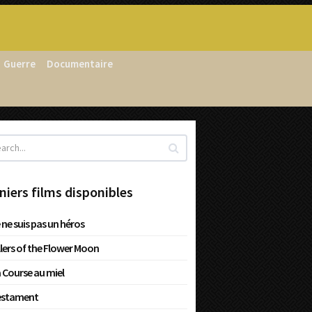
Guerre
Documentaire
niers films disponibles
 ne suis pas un héros
llers of the Flower Moon
 Course au miel
estament