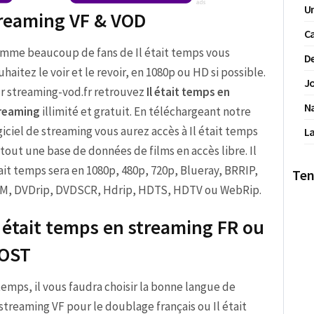
Un
streaming VF & VOD
Ca
mme beaucoup de fans de Il était temps vous
De
uhaitez le voir et le revoir, en 1080p ou HD si possible.
Jo
r streaming-vod.fr retrouvez
Il était temps en
N
reaming
illimité et gratuit. En téléchargeant notre
giciel de streaming vous aurez accès à Il était temps
La
 tout une base de données de films en accès libre. Il
ait temps sera en 1080p, 480p, 720p, Blueray, BRRIP,
Ten
M, DVDrip, DVDSCR, Hdrip, HDTS, HDTV ou WebRip.
l était temps en streaming FR ou
OST
it temps, il vous faudra choisir la bonne langue de
 streaming VF pour le doublage français ou Il était