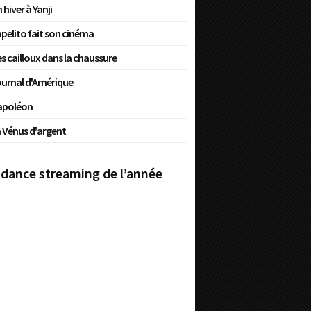
 hiver à Yanji
pelito fait son cinéma
s cailloux dans la chaussure
urnal d'Amérique
apoléon
 Vénus d'argent
dance streaming de l’année