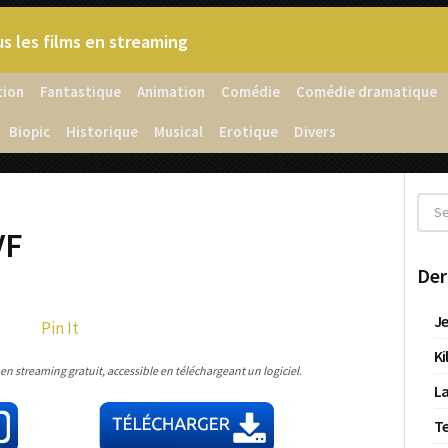
s les films en streaming
tion
Fantastique
Animation
Comédie
Comédie dramatique
Biopic
Historique
Musical
Erotique
Divers
VF
Der
Je
Pin It
Ki
 streaming gratuit, accessible en téléchargeant un logiciel.
La
T