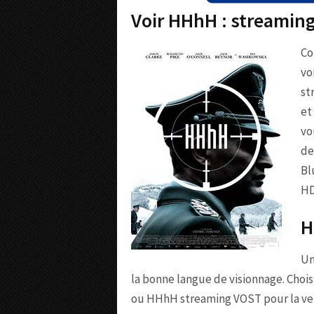
Voir HHhH : streamin
Co
vo
st
et
vo
de
Bl
HD
H
Un
la bonne langue de visionnage. Choi
ou HHhH streaming VOST pour la versi