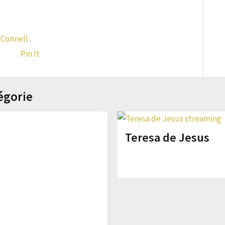
'Connell
.
Pin It
égorie
Teresa de Jesus