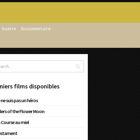
Guerre
Documentaire
niers films disponibles
 ne suis pas un héros
llers of the Flower Moon
 Course au miel
estament