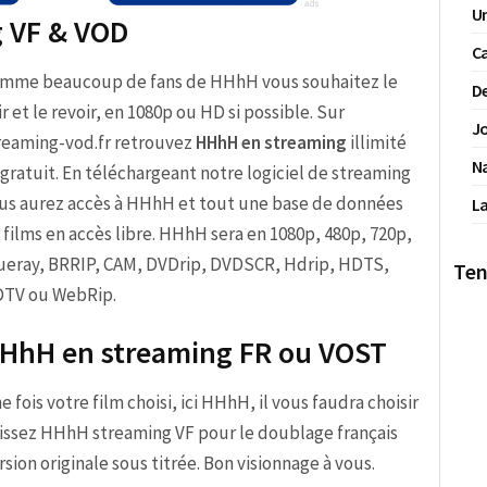
Un
g VF & VOD
Ca
mme beaucoup de fans de HHhH vous souhaitez le
De
ir et le revoir, en 1080p ou HD si possible. Sur
Jo
reaming-vod.fr retrouvez
HHhH en streaming
illimité
N
 gratuit. En téléchargeant notre logiciel de streaming
us aurez accès à HHhH et tout une base de données
La
 films en accès libre. HHhH sera en 1080p, 480p, 720p,
ueray, BRRIP, CAM, DVDrip, DVDSCR, Hdrip, HDTS,
Ten
TV ou WebRip.
HhH en streaming FR ou VOST
e fois votre film choisi, ici HHhH, il vous faudra choisir
sissez HHhH streaming VF pour le doublage français
on originale sous titrée. Bon visionnage à vous.