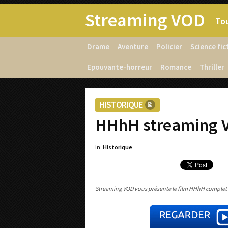
Streaming VOD
Tou
Drame
Aventure
Policier
Science fic
Epouvante-horreur
Romance
Thriller
HISTORIQUE
HHhH streaming 
In:
Historique
Streaming VOD vous présente le film HHhH complet en