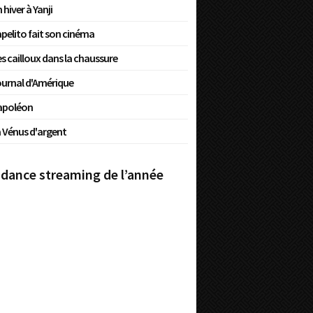
 hiver à Yanji
pelito fait son cinéma
s cailloux dans la chaussure
urnal d'Amérique
apoléon
 Vénus d'argent
dance streaming de l’année