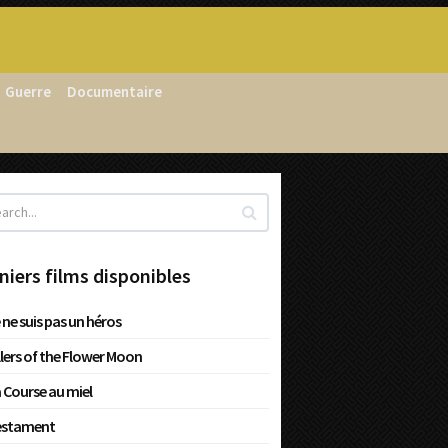
Guerre
Documentaire
niers films disponibles
 ne suis pas un héros
llers of the Flower Moon
 Course au miel
estament