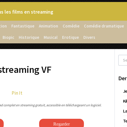
s les films en streaming
tion
Fantastique
Animation
Comédie
Comédie dramatique
Biopic
Historique
Musical
Erotique
Divers
streaming VF
Der
Je
Pin It
Ki
 complet en streaming gratuit, accessible en téléchargeant un logiciel.
La
T