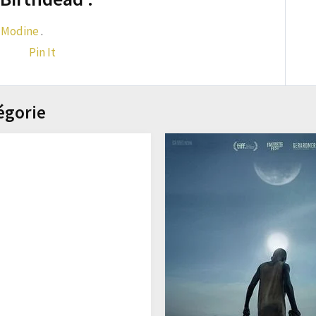
 Modine
.
Pin It
égorie