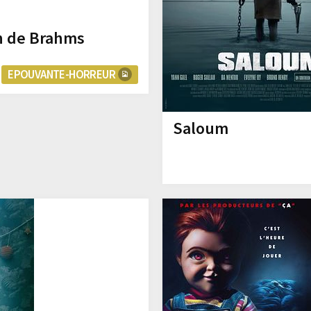
on de Brahms
EPOUVANTE-HORREUR
Saloum