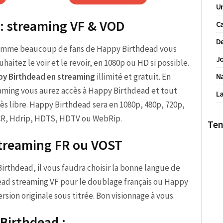
Un
 : streaming VF & VOD
Ca
De
mme beaucoup de fans de Happy Birthdead vous
Jo
uhaitez le voir et le revoir, en 1080p ou HD si possible.
y Birthdead en streaming
illimité et gratuit. En
N
eaming vous aurez accès à Happy Birthdead et tout
La
ès libre. Happy Birthdead sera en 1080p, 480p, 720p,
CR, Hdrip, HDTS, HDTV ou WebRip.
Ten
treaming FR ou VOST
 Birthdead, il vous faudra choisir la bonne langue de
ead streaming VF pour le doublage français ou Happy
sion originale sous titrée. Bon visionnage à vous.
Birthdead :