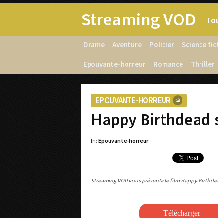
Streaming VOD
Tou
Drame
Aventure
Policier
Science fic
Epouvante-horreur
Romance
Thriller
EPOUVANTE-HORREUR
Happy Birthdead 
In:
Epouvante-horreur
Streaming VOD vous présente le film Happy Birthdead