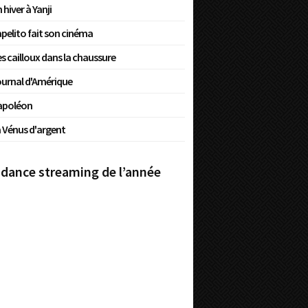
 hiver à Yanji
pelito fait son cinéma
s cailloux dans la chaussure
urnal d'Amérique
apoléon
 Vénus d'argent
dance streaming de l’année