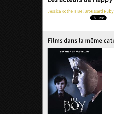
Jessica Rothe
Israel Broussard
Ruby
Films dans la même cat