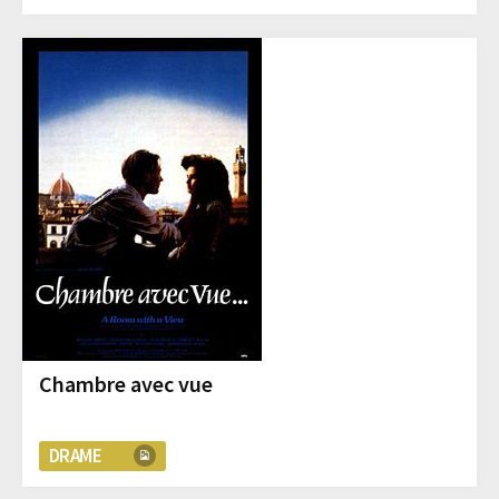
Chambre avec vue
DRAME