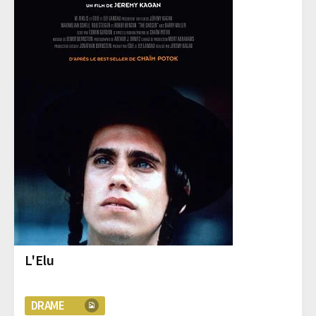
L'Elu
DRAME