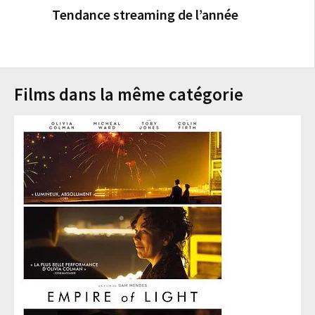
Tendance streaming de l’année
Films dans la même catégorie