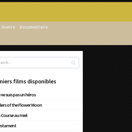
Guerre
Documentaire
niers films disponibles
 ne suis pas un héros
llers of the Flower Moon
 Course au miel
estament