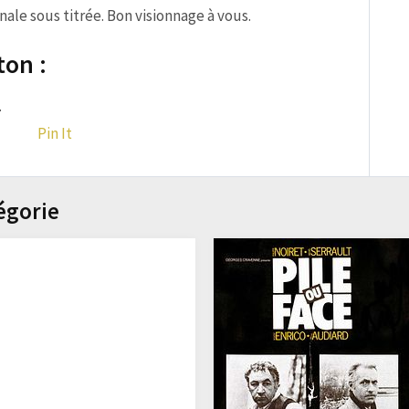
ale sous titrée. Bon visionnage à vous.
ton :
.
Pin It
égorie