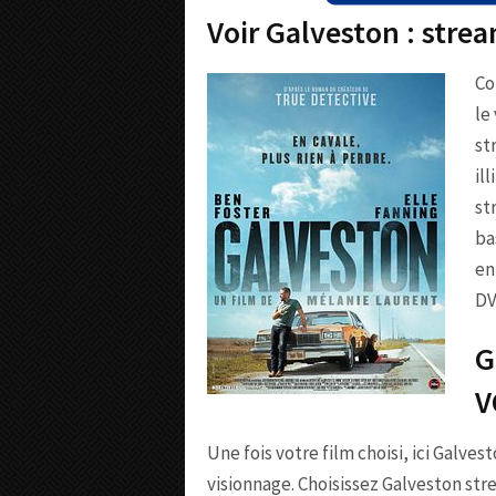
Voir Galveston : stre
Co
le
st
il
st
ba
en
DV
G
V
Une fois votre film choisi, ici Galves
visionnage. Choisissez Galveston st