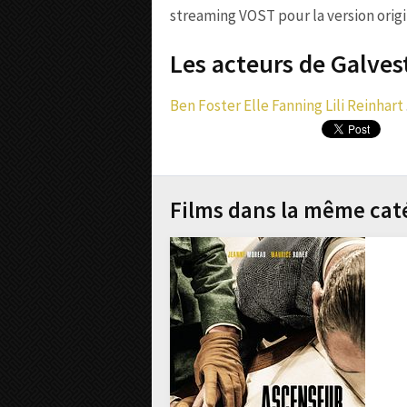
streaming VOST pour la version origin
Les acteurs de Galves
Ben Foster
Elle Fanning
Lili Reinhart
Films dans la même cat