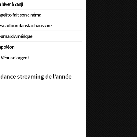
 hiver à Yanji
pelito fait son cinéma
s cailloux dans la chaussure
urnal d'Amérique
apoléon
 Vénus d'argent
dance streaming de l’année