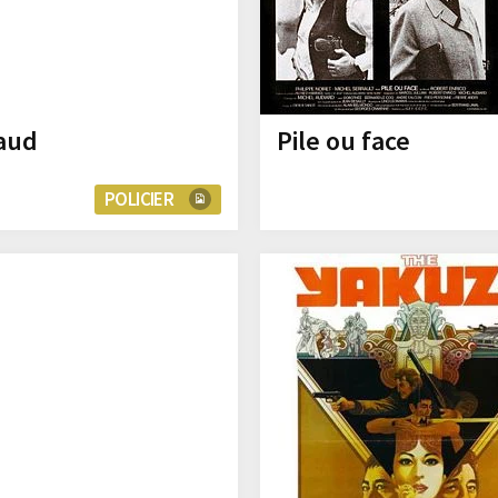
faud
Pile ou face
POLICIER