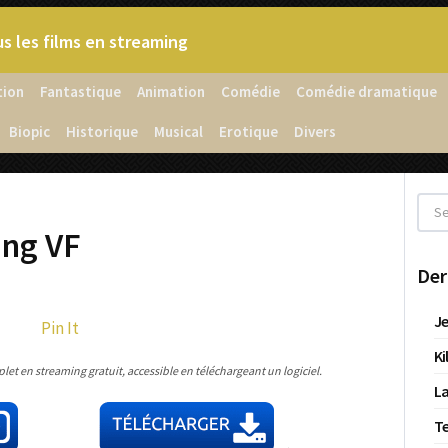
s les films en streaming
tion
Fantastique
Animation
Comédie
Comédie dramatique
Biopic
Historique
Musical
Erotique
Divers
ing VF
Der
Je
Pin It
Ki
et en streaming gratuit, accessible en téléchargeant un logiciel.
La
T