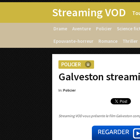
Streaming VOD
Tou
Drame
Aventure
Policier
Science fic
Epouvante-horreur
Romance
Thriller
POLICIER
Galveston stream
In:
Policier
Streaming VOD vous présente le film Galveston compl