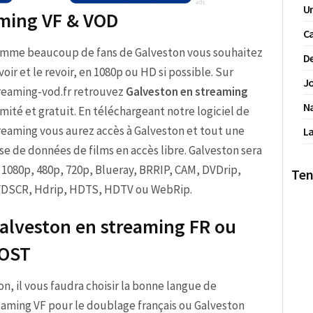
Un
aming VF & VOD
Ca
mme beaucoup de fans de Galveston vous souhaitez
De
 voir et le revoir, en 1080p ou HD si possible. Sur
Jo
reaming-vod.fr retrouvez
Galveston en streaming
N
limité et gratuit. En téléchargeant notre logiciel de
reaming vous aurez accès à Galveston et tout une
La
se de données de films en accès libre. Galveston sera
 1080p, 480p, 720p, Blueray, BRRIP, CAM, DVDrip,
Ten
DSCR, Hdrip, HDTS, HDTV ou WebRip.
alveston en streaming FR ou
OST
ton, il vous faudra choisir la bonne langue de
reaming VF pour le doublage français ou Galveston