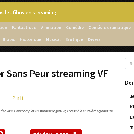
s les films en streaming
tion
Fantastique
Animation
Comédie
Comédie dramatique
Biopic
Historique
Musical
Erotique
Divers
er Sans Peur streaming VF
Der
Je
Pin It
Ki
rler Sans Peur complet en streaming gratuit, accessible en téléchargeant un
La
T