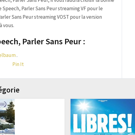
peech, Parler Sans Peur, il vous faudra choisir la bonne
ee Speech, Parler Sans Peur streaming VF pour le
arler Sans Peur streaming VOST pour la version
à vous.
eech, Parler Sans Peur :
elbaum
.
Pin It
égorie