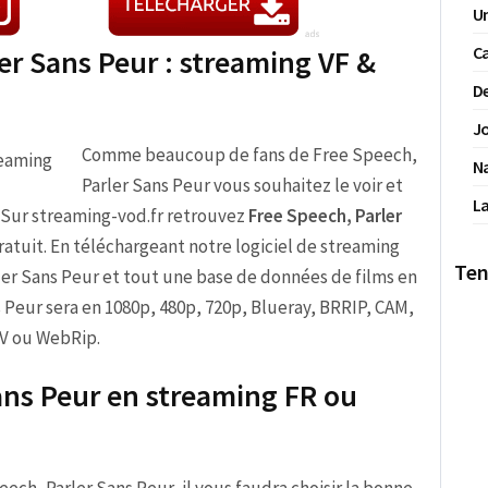
Un
Ca
ler Sans Peur : streaming VF &
De
Jo
Comme beaucoup de fans de Free Speech,
N
Parler Sans Peur vous souhaitez le voir et
La
e. Sur streaming-vod.fr retrouvez
Free Speech, Parler
gratuit. En téléchargeant notre logiciel de streaming
Ten
ler Sans Peur et tout une base de données de films en
s Peur sera en 1080p, 480p, 720p, Blueray, BRRIP, CAM,
V ou WebRip.
ans Peur en streaming FR ou