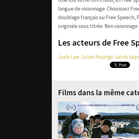
Une fois votre film choisi, ici Free S
langue de visionnage. Choisissez Fr
doublage français ou Free Speech, P
originale sous titrée. Bon visionnage 
Les acteurs de Free Sp
Jude Law
Julian Assange
Jacob App
Films dans la même cat