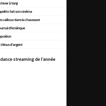
 hiver à Yanji
pelito fait son cinéma
s cailloux dans la chaussure
urnal d'Amérique
apoléon
 Vénus d'argent
dance streaming de l’année