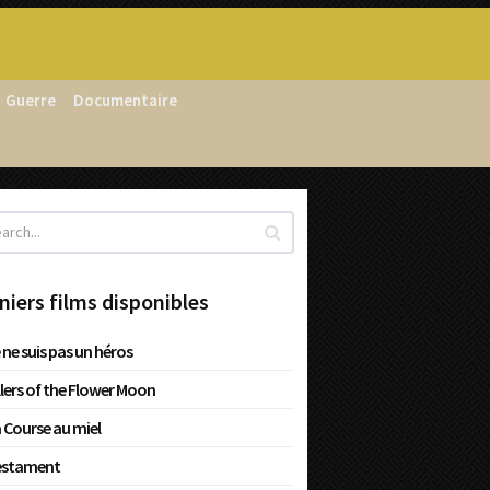
Guerre
Documentaire
niers films disponibles
 ne suis pas un héros
llers of the Flower Moon
 Course au miel
estament