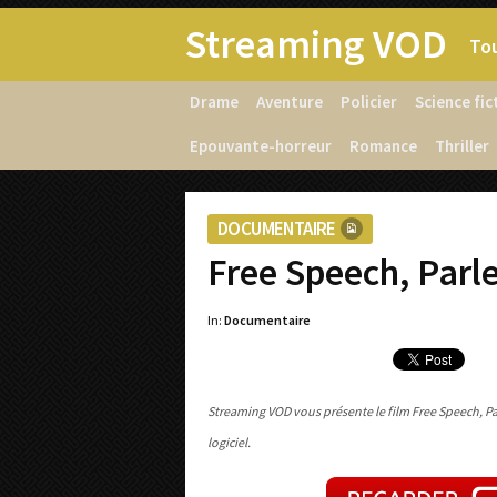
Streaming VOD
Tou
Drame
Aventure
Policier
Science fic
Epouvante-horreur
Romance
Thriller
DOCUMENTAIRE
Free Speech, Parl
In:
Documentaire
Streaming VOD vous présente le film Free Speech, Pa
logiciel.