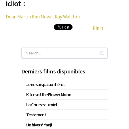
idiot :
Dean Martin
Kim Novak
Ray Walston
.
Pin It
Derniers films disponibles
Je ne suis pas un héros
Killers of the Flower Moon
La Course au miel
Testament
Un hiver à Yanji