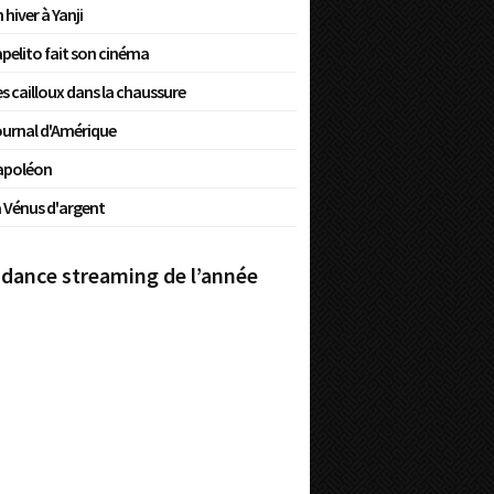
 hiver à Yanji
pelito fait son cinéma
s cailloux dans la chaussure
urnal d'Amérique
apoléon
 Vénus d'argent
dance streaming de l’année