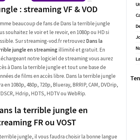
Un
jungle : streaming VF & VOD
Ca
mme beaucoup de fans de Dans la terrible jungle
De
us souhaitez le voir et le revoir, en 1080p ou HD si
Jo
ssible. Sur streaming-vod.fr retrouvez
Dans la
N
rrible jungle en streaming
illimité et gratuit. En
léchargeant notre logiciel de streaming vous aurez
La
cès à Dans la terrible jungle et tout une base de
nnées de films en accès libre. Dans la terrible jungle
Ten
ra en 1080p, 480p, 720p, Blueray, BRRIP, CAM, DVDrip,
DSCR, Hdrip, HDTS, HDTV ou WebRip.
ans la terrible jungle en
treaming FR ou VOST
a terrible jungle, il vous faudra choisir la bonne langue