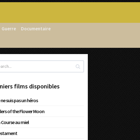
Guerre
Documentaire
niers films disponibles
 ne suis pas un héros
llers of the Flower Moon
 Course au miel
estament