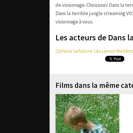
de visionnage. Choisissez Dans la te
Dans la terrible jungle streaming VOS
visionnage à vous.
Les acteurs de Dans la
Ophélie Lefebvre
Léa Lenoir
Médéric
Films dans la même cat