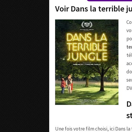
Voir Dans la terrible 
Co
vo
po
te
té
ac
do
se
DV
D
s
Une fois votre film choisi, ici Dans l