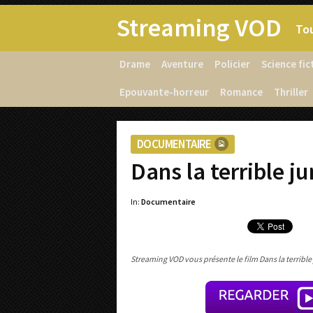
Streaming VOD
Tou
Drame
Aventure
Policier
Science fic
Epouvante-horreur
Romance
Thriller
DOCUMENTAIRE
Dans la terrible j
In:
Documentaire
Streaming VOD vous présente le film Dans la terrible