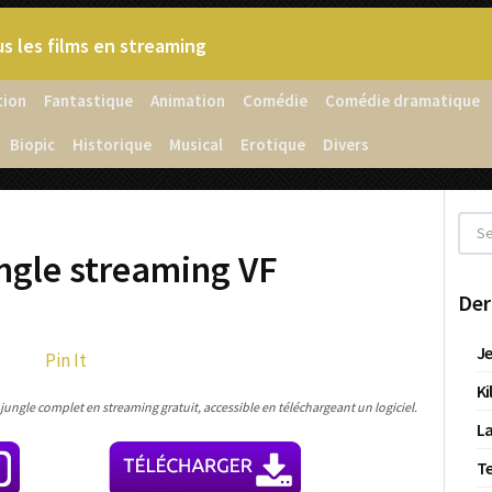
s les films en streaming
tion
Fantastique
Animation
Comédie
Comédie dramatique
Biopic
Historique
Musical
Erotique
Divers
ungle streaming VF
Der
Je
Pin It
Ki
 jungle complet en streaming gratuit, accessible en téléchargeant un logiciel.
La
T