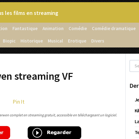
s les films en streaming
tion
Fantastique
Animation
Comédie
Comédie dramatique
Biopic
Historique
Musical
Erotique
Divers
en streaming VF
Der
Je
Pin It
Ki
wen complet en streaming gratuit, accessible en téléchargeant un logiciel.
La
T