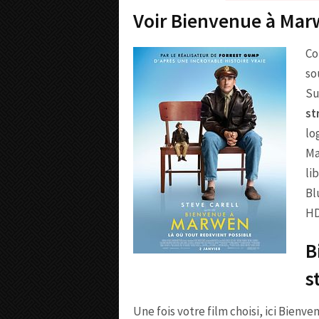
Voir Bienvenue à Mar
Co
so
Su
st
lo
Ma
li
Bl
HD
B
s
Une fois votre film choisi, ici Bienv