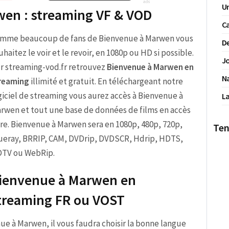
Un
wen : streaming VF & VOD
Ca
mme beaucoup de fans de Bienvenue à Marwen vous
De
uhaitez le voir et le revoir, en 1080p ou HD si possible.
Jo
r streaming-vod.fr retrouvez
Bienvenue à Marwen en
N
reaming
illimité et gratuit. En téléchargeant notre
giciel de streaming vous aurez accès à Bienvenue à
La
rwen et tout une base de données de films en accès
bre. Bienvenue à Marwen sera en 1080p, 480p, 720p,
Ten
ueray, BRRIP, CAM, DVDrip, DVDSCR, Hdrip, HDTS,
TV ou WebRip.
ienvenue à Marwen en
treaming FR ou VOST
enue à Marwen, il vous faudra choisir la bonne langue