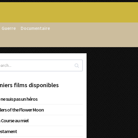
Guerre
Documentaire
niers films disponibles
 ne suis pas un héros
llers of the Flower Moon
 Course au miel
estament