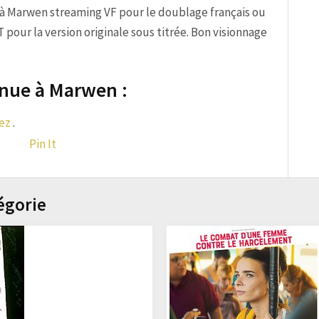
 à Marwen streaming VF pour le doublage français ou
our la version originale sous titrée. Bon visionnage
enue à Marwen :
ez
.
Pin It
égorie