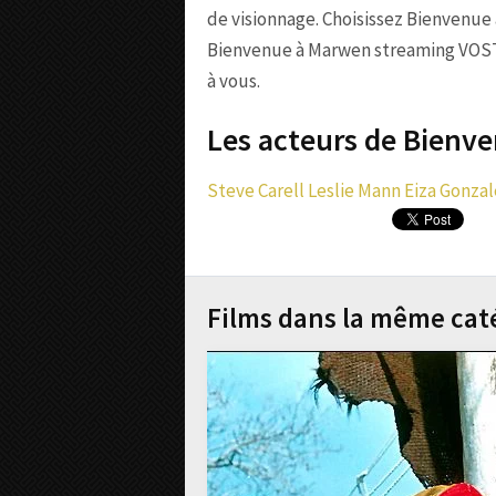
de visionnage. Choisissez Bienvenue
Bienvenue à Marwen streaming VOST p
à vous.
Les acteurs de Bienv
Steve Carell
Leslie Mann
Eiza Gonzal
Films dans la même cat