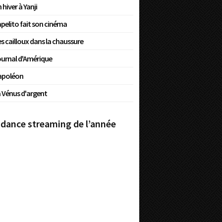
 hiver à Yanji
pelito fait son cinéma
s cailloux dans la chaussure
urnal d'Amérique
apoléon
 Vénus d'argent
dance streaming de l’année