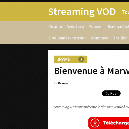
Streaming VOD
Tou
Drame
Aventure
Policier
Science fic
Epouvante-horreur
Romance
Thriller
DRAME
Bienvenue à Marw
In:
Drame
Streaming VOD vous présente le film Bienvenue à Mar