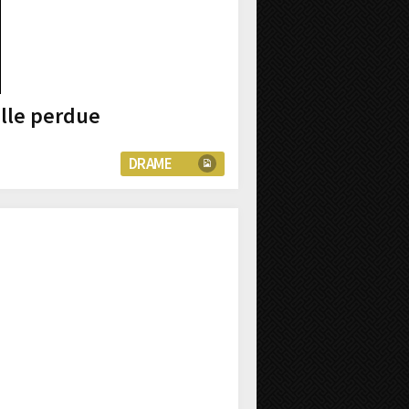
ille perdue
DRAME