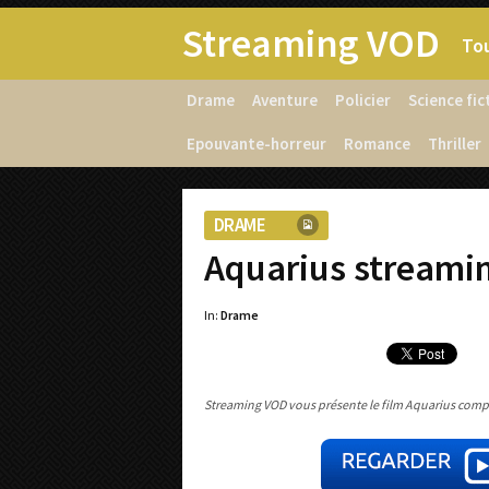
Streaming VOD
Tou
Drame
Aventure
Policier
Science fic
Epouvante-horreur
Romance
Thriller
DRAME
Aquarius streami
In:
Drame
Streaming VOD vous présente le film Aquarius comple