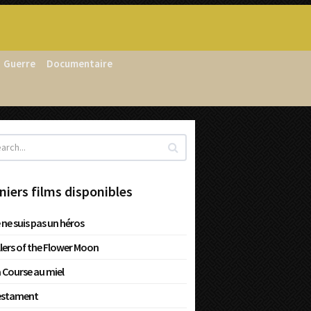
Guerre
Documentaire
niers films disponibles
 ne suis pas un héros
llers of the Flower Moon
 Course au miel
estament