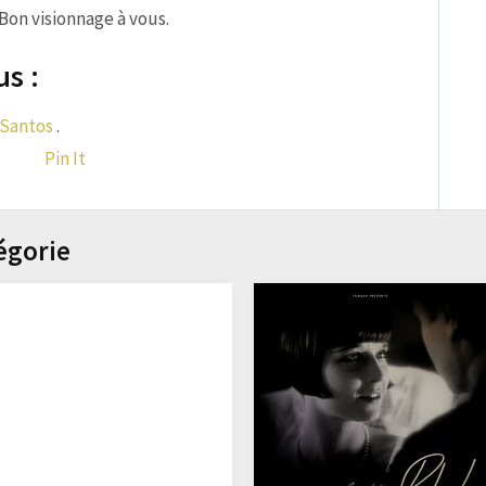
 Bon visionnage à vous.
us :
 Santos
.
Pin It
égorie