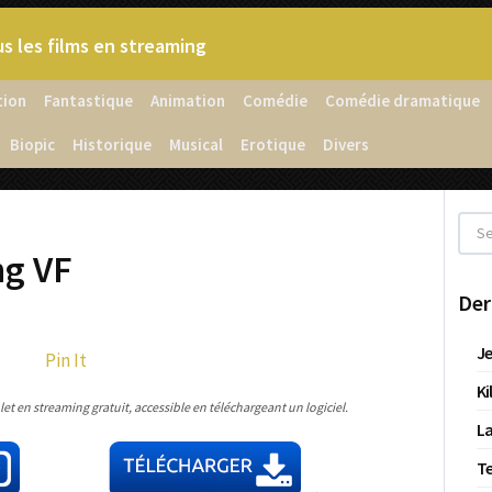
s les films en streaming
tion
Fantastique
Animation
Comédie
Comédie dramatique
Biopic
Historique
Musical
Erotique
Divers
ng VF
Der
Je
Pin It
Ki
t en streaming gratuit, accessible en téléchargeant un logiciel.
La
T