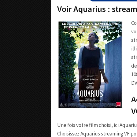
Voir Aquarius : strea
Co
vo
st
il
st
de
10
DV
A
V
Une fois votre film choisi, ici Aquari
Choisissez Aquarius streaming VF po