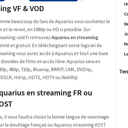
Un
ming VF & VOD
Ca
mme beaucoup de fans de Aquarius vous souhaitez le
De
ir et le revoir, en 1080p ou HD si possible. Sur
Jo
reaming-vod.fr retrouvez
Aquarius en streaming
N
limité et gratuit. En téléchargeant notre logiciel de
reaming vous aurez accès à Aquarius et tout une base
La
 données de films en accès libre. Aquarius sera en
80p, 480p, 720p, Blueray, BRRIP, CAM, DVDrip,
Ten
DSCR, Hdrip, HDTS, HDTV ou WebRip.
quarius en streaming FR ou
OST
us, il vous faudra choisir la bonne langue de visionnage.
ur le doublage français ou Aquarius streaming VOST