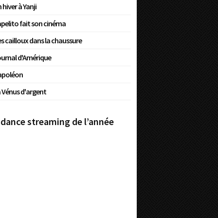
 hiver à Yanji
pelito fait son cinéma
s cailloux dans la chaussure
urnal d'Amérique
apoléon
 Vénus d'argent
dance streaming de l’année