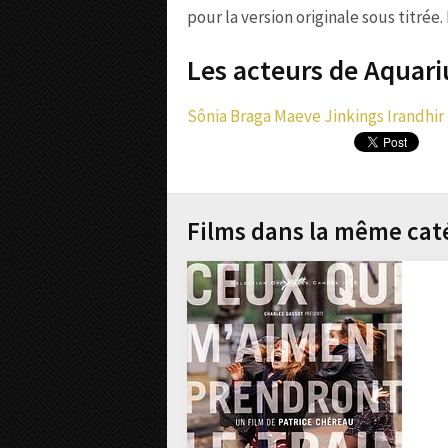
pour la version originale sous titrée.
Les acteurs de Aquari
Sônia Braga
Maeve Jinkings
Irandhir
Films dans la même cat