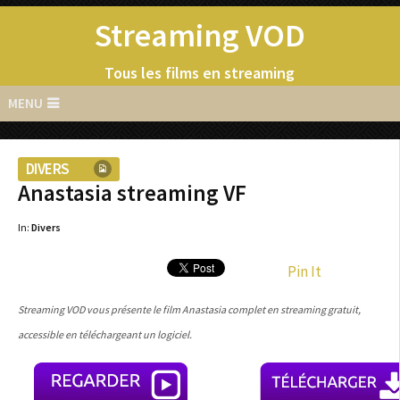
Streaming VOD
Tous les films en streaming
MENU
DIVERS
Anastasia streaming VF
In:
Divers
Pin It
Streaming VOD vous présente le film Anastasia complet en streaming gratuit,
accessible en téléchargeant un logiciel.