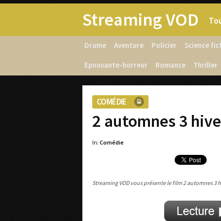
Streaming VOD
Tou
Drame
Aventure
Policier
Science fic
Epouvante-horreur
Romance
Thriller
COMÉDIE
2 automnes 3 hive
In:
Comédie
Streaming VOD vous présente le film 2 automnes 3 hi