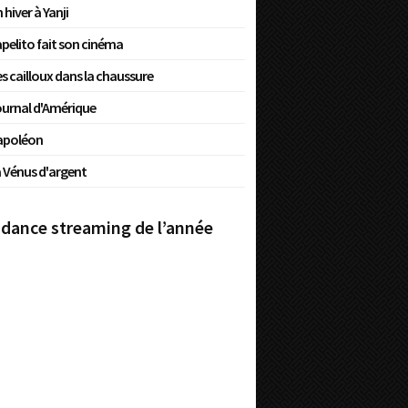
 hiver à Yanji
pelito fait son cinéma
s cailloux dans la chaussure
urnal d'Amérique
apoléon
 Vénus d'argent
dance streaming de l’année