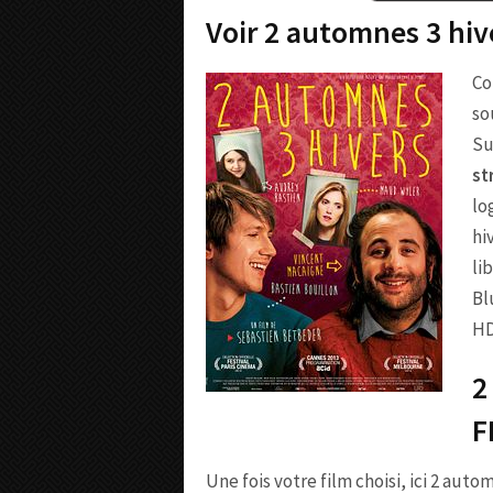
Voir 2 automnes 3 hiv
Co
so
Su
st
lo
hi
li
Bl
HD
2
F
Une fois votre film choisi, ici 2 auto