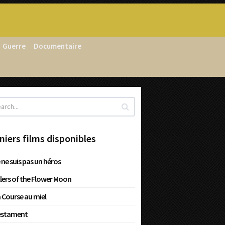
Guerre
Documentaire
niers films disponibles
 ne suis pas un héros
llers of the Flower Moon
 Course au miel
estament