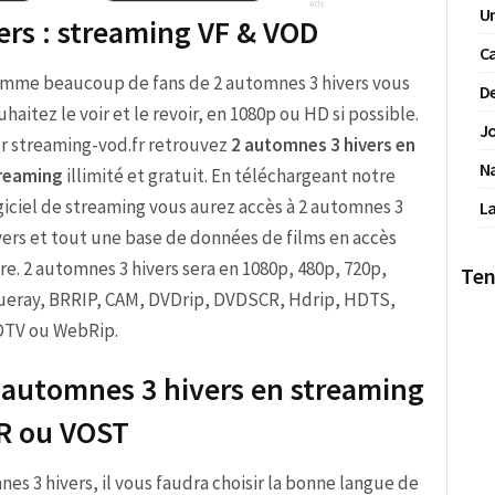
Un
ers : streaming VF & VOD
Ca
mme beaucoup de fans de 2 automnes 3 hivers vous
De
uhaitez le voir et le revoir, en 1080p ou HD si possible.
Jo
r streaming-vod.fr retrouvez
2 automnes 3 hivers en
N
reaming
illimité et gratuit. En téléchargeant notre
giciel de streaming vous aurez accès à 2 automnes 3
La
vers et tout une base de données de films en accès
bre. 2 automnes 3 hivers sera en 1080p, 480p, 720p,
Ten
ueray, BRRIP, CAM, DVDrip, DVDSCR, Hdrip, HDTS,
TV ou WebRip.
 automnes 3 hivers en streaming
R ou VOST
mnes 3 hivers, il vous faudra choisir la bonne langue de