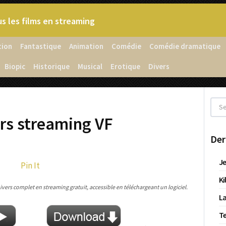
s les films en streaming
tion
Fantastique
Animation
Comédie
Comédie dramatique
Biopic
Historique
Musical
Erotique
Divers
rs streaming VF
Der
Je
Pin It
Ki
vers complet en streaming gratuit, accessible en téléchargeant un logiciel.
La
T